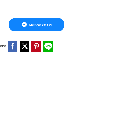
Message Us
are