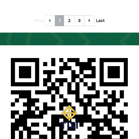
First
1
2
3
Last