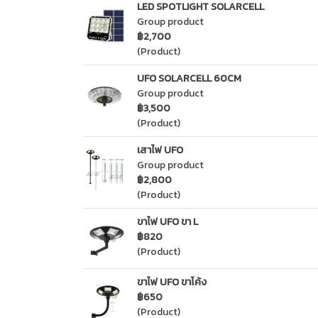
LED SPOTLIGHT SOLARCELL
Group product
฿2,700
(Product)
UFO SOLARCELL 60CM
Group product
฿3,500
(Product)
เสาไฟ UFO
Group product
฿2,800
(Product)
ขาไฟ UFO ขา L
฿820
(Product)
ขาไฟ UFO ขาโค้ง
฿650
(Product)