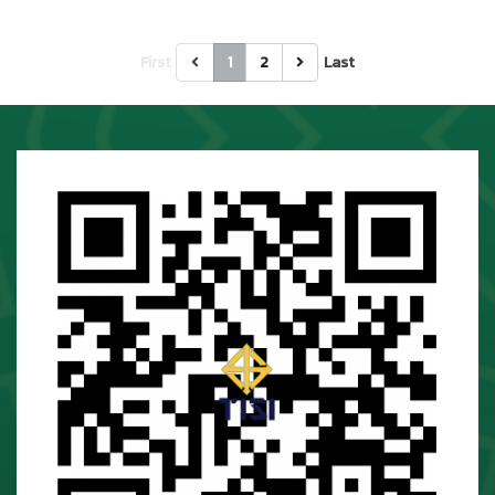
First
1
2
Last